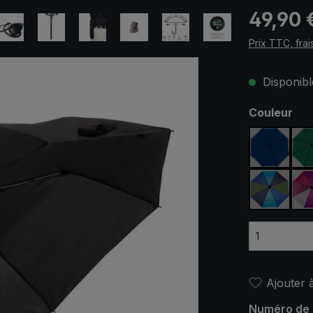
Prix régulier
49,90 
Prix TTC, frai
Disponible
Sélectionn
Couleur
bleu ma
bleu / v
Ajouter à
Numéro de 