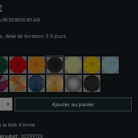
 :
€
s de livraison en sus
, délai de livraison 3-5 jours
ez
rine
vert foncé
rouge
orange
noir
vert clair
jaune
bleu clair
ert
violet / rouge / gris
orange / jaune
bleu / vert à carreaux
jaune / orange à carreaux
argent, protection UV 50+
noir, avec bandes r
Ajouter au panier
 la liste d'envie
produit :
30299120