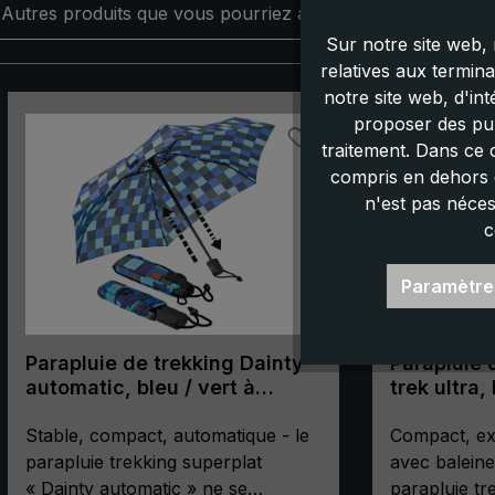
Autres produits que vous pourriez aimer :
Sur notre site web, 
relatives aux termin
notre site web, d'in
Ignorer la galerie de produits
proposer des pub
traitement. Dans ce 
compris en dehors d
n'est pas néces
c
Paramètre
Parapluie de trekking Dainty
Parapluie 
automatic, bleu / vert à
trek ultra, 
carreaux
Stable, compact, automatique - le
Compact, ex
parapluie trekking superplat
avec balein
« Dainty automatic » ne se
parapluie tre