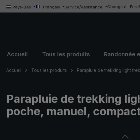
Change à:
Euro
sser au contenu principal
Passer à la recherche
Passer à la navigation principale
Pays-Bas
Français
Service/Assistance
Accueil
Tous les produits
Randonnée e
Accueil
Tous les produits
Parapluie de trekking light tre
Parapluie de trekking ligh
poche, manuel, compact