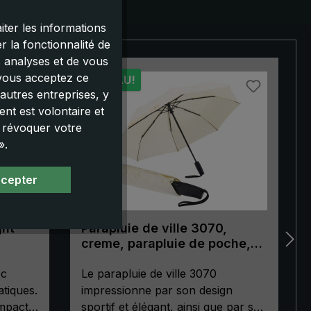
iter les informations
 la fonctionnalité de
s analyses et de vous
 vous acceptez ce
NOUVEAU!
autres entreprises, y
nt est volontaire et
u révoquer votre
».
ccepter
ght
Parapluie de ville 3070,
creme, parapluie de poche,
automatique, poignée de
ec
forme ergonomique
Le parapluie de ville 3070
tiques.
impressionne par son design
mpact «
sportif et élégant, ainsi que par sa