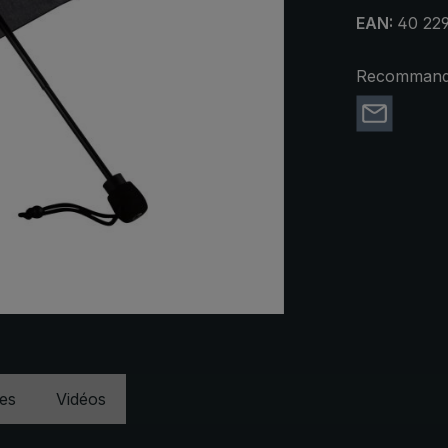
EAN:
40 22
Recommande
ues
Vidéos