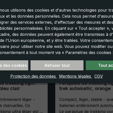
nous utilisons des cookies et d'autres technologies pour tra
aux et les données personnelles. Cela nous permet d'assurer
tégrer des services externes, d'effectuer des mesures et de
licités personnalisées. En cliquant sur « Tout accepter »,
cadre, des données peuvent également être transmises à d'
e l'Union européenne, et y être traitées. Votre consenteme
saire pour utiliser notre site web. Vous pouvez modifier o
onsentement à tout moment via « Paramètres des cookies 
s des cookies
Refuser tout
Tout a
Protection des données
Mentions légales
CGV
de trekking light
Parapluie de trekking li
bleu clair
trek automatic, orange
trêmement léger -
Compact, léger, stable - av
es manuelles. Ce
baleines entièrement automa
kking ultra léger est le
Le parapluie de trekking co