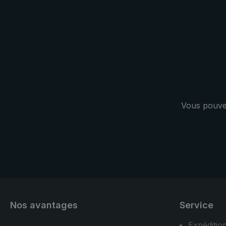
pour la proc
parapluie de
distingue par
couverture de
Vous pouvez
Nos avantages
Service
Expéditio