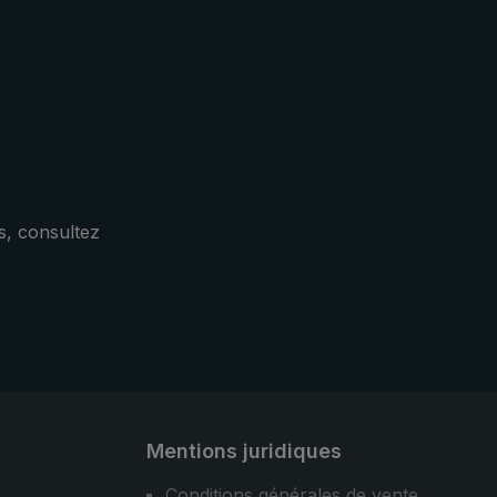
oche
rainuré de la poignée offre une
autes
bonne prise en main. La toile
té et
résistante en polyester est
cas de
hydrofuge et sèche rapidement
les.
après la pluie. La housse de
protection dispose d' une
ouverture ovale pratique. Ainsi, le
parapluie de poche
peut être rangé très rapidement
s, consultez
après la pluie. Design,
fonctionnalité et confort : le
parapluie de ville 3070 est votre
compagnon sportif et élégant ainsi
que fiable, lorsqu'il pleut.
Mentions juridiques
Conditions générales de vente