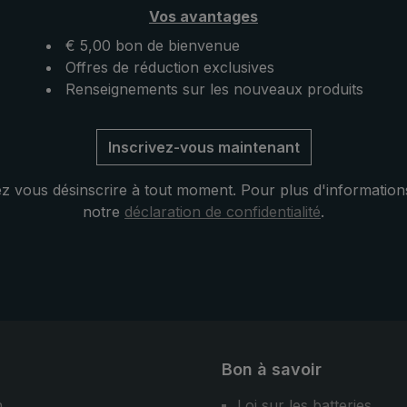
haine pluie. Ouvert, ce
parapluie automatique de p
Vos avantages
 poche ultraléger se
pratique répond aux plus h
 ailleurs par sa
attentes en matière de stabili
€ 5,00 bon de bienvenue
 taille pratique.
de fonctionnalité, même en 
Offres de réduction exclusives
conditions d'utilisation diffici
Renseignements sur les nouveaux produits
Inscrivez-vous maintenant
 vous désinscrire à tout moment. Pour plus d'information
notre
déclaration de confidentialité
.
Bon à savoir
n
Loi sur les batteries