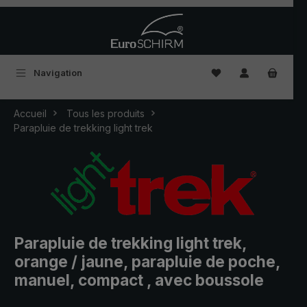
Passer au contenu principal
Vous avez 0 articles
Navigation
Accueil
Tous les produits
Parapluie de trekking light trek
Parapluie de trekking light trek,
orange / jaune, parapluie de poche,
manuel, compact , avec boussole