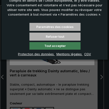
compris en dehors de l'Union européenne, et y être traitées.
Votre consentement est volontaire et n'est pas nécessaire pour
utiliser notre site web. Vous pouvez modifier ou révoquer votre
Ignorer la galerie de produits
consentement à tout moment via « Paramètres des cookies ».
Paramètres des cookies
Refuser tout
Tout accepter
Protection des données
Mentions légales
CGV
Parapluie de trekking Dainty automatic, bleu /
vert à carreaux
Stable, compact, automatique - le parapluie trekking
superplat « Dainty automatic » ne se distingue pas
seulement par sa taille extrêmement plate et compacte.
Son mât métallique particulièrement résistant à la
Sélectionnez
rupture ainsi que ses griffes stables en métal et en fibre
Couleur
de verre rendent le « Dainty automatic » extrêmement