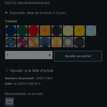
Prix TTC, frais de livraison en sus
Disponible, délai de livraison 3-5 jours
Sélectionnez
Couleur
bleu marine
vert foncé
rouge
orange
noir
vert clair
jaune
bleu clair
bleu / vert
violet / rouge / gris
orange / jaune
bleu / vert à carreaux
jaune / orange à carreaux
argent, protection UV 50+
noir, avec bandes 
Ajouter au panier
Ajouter à la liste d'envie
Numéro de produit :
3029-CW3
EAN:
40 22973 00579 6
Recommander ce produit :