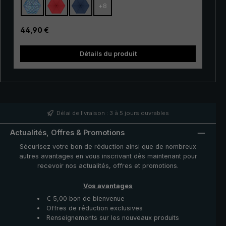
+
8
résistant. Grâce à son mécanisme
d'ouverture/fermeture automatique pratique, ce
parapluie de poche est de plus très facile à utiliser. Il
Prix régulier :
44,90 €
suffit d'appuyer sur un bouton pour ouvrir et refermer la
tre
couverture du parapluie très rapidement en cas
Détails du produit
d'averse qui s'annonce.
Délai de livraison : 3 à 5 jours ouvrables
Actualités, Offres & Promotions
Sécurisez votre bon de réduction ainsi que de nombreux
autres avantages en vous inscrivant dès maintenant pour
recevoir nos actualités, offres et promotions.
Vos avantages
€ 5,00 bon de bienvenue
Offres de réduction exclusives
Renseignements sur les nouveaux produits