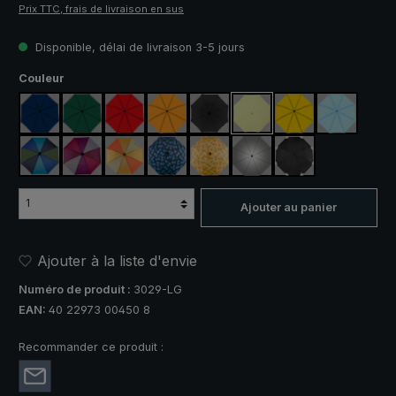
Prix TTC, frais de livraison en sus
Disponible, délai de livraison 3-5 jours
Sélectionnez
Couleur
bleu marine
vert foncé
rouge
orange
noir
vert clair
jaune
bleu clair
bleu / vert
violet / rouge / gris
orange / jaune
bleu / vert à carreaux
jaune / orange à carreaux
argent, protection UV 50+
noir, avec bandes 
Ajouter au panier
Ajouter à la liste d'envie
Numéro de produit :
3029-LG
EAN:
40 22973 00450 8
Recommander ce produit :