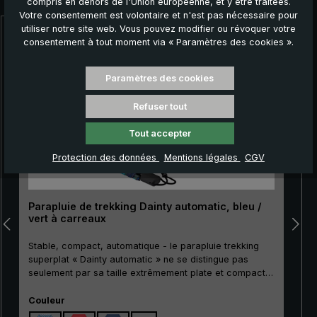
compris en dehors de l'Union européenne, et y être traitées.
Votre consentement est volontaire et n'est pas nécessaire pour
utiliser notre site web. Vous pouvez modifier ou révoquer votre
Ignorer la galerie de produits
consentement à tout moment via « Paramètres des cookies ».
Paramètres des cookies
Refuser tout
Tout accepter
Protection des données
Mentions légales
CGV
Parapluie de trekking Dainty automatic, bleu /
vert à carreaux
Stable, compact, automatique - le parapluie trekking
superplat « Dainty automatic » ne se distingue pas
seulement par sa taille extrêmement plate et compacte.
Son mât métallique particulièrement résistant à la
Sélectionnez
rupture ainsi que ses griffes stables en métal et en fibre
Couleur
de verre rendent le « Dainty automatic » extrêmement