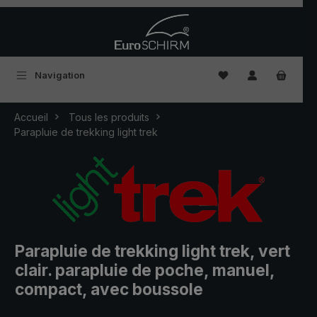
Passer au contenu principal
Vous avez 0 articles
Navigation
Accueil
Tous les produits
Parapluie de trekking light trek
Parapluie de trekking light trek, vert
clair. parapluie de poche, manuel,
compact, avec boussole