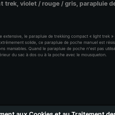
t trek, violet / rouge / gris, paraplui
tensive, le parapluie de trekking compact « light trek » e
xtrêmement solide, ce parapluie de poche manuel est résista
ns maniables. Quand le parapluie de poche n'est pas utilisé,
xtérieur du sac à dos ou à la poche avec le mousqueton.
ent aux Cookies et au Traitement d