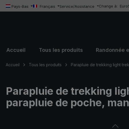
Change à:
Euro
sser au contenu principal
Passer à la recherche
Passer à la navigation principale
Pays-Bas
Français
Service/Assistance
Accueil
Tous les produits
Randonnée e
Accueil
Tous les produits
Parapluie de trekking light tre
Parapluie de trekking ligh
parapluie de poche, man