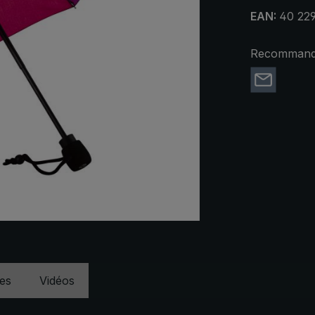
EAN:
40 22
Recommande
ues
Vidéos