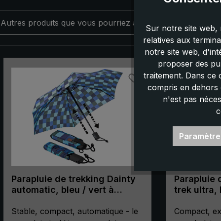
Autres produits que vous pourriez aimer :
Sur notre site web, 
relatives aux termin
notre site web, d'in
Ignorer la galerie de produits
proposer des pub
traitement. Dans ce 
compris en dehors d
n'est pas néces
c
Paramètre
Parapluie de trekking Dainty
Parapluie 
automatic, bleu / vert à
trek ultra, 
carreaux
Stable, compact, automatique - le
Compact, ex