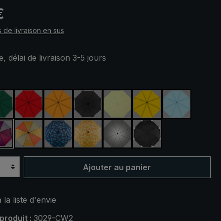
 :
€
s de livraison en sus
, délai de livraison 3-5 jours
ez
rine
vert foncé
rouge
orange
noir
vert clair
jaune
bleu clair
ert
violet / rouge / gris
orange / jaune
bleu / vert à carreaux
jaune / orange à carreaux
argent, protection UV 50+
noir, avec bandes r
Ajouter au panier
 la liste d'envie
produit :
3029-CW2