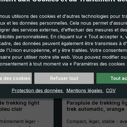
nous utilisons des cookies et d'autres technologies pour tra
aux et les données personnelles. Cela nous permet d'assurer
tégrer des services externes, d'effectuer des mesures et de
licités personnalisées. En cliquant sur « Tout accepter »,
cadre, des données peuvent également être transmises à d'
e l'Union européenne, et y être traitées. Votre consenteme
saire pour utiliser notre site web. Vous pouvez modifier o
onsentement à tout moment via « Paramètres des cookies 
s des cookies
Refuser tout
Tout a
Protection des données
Mentions légales
CGV
de trekking light
Parapluie de trekking li
bleu clair
trek automatic, orange
trêmement léger -
Compact, léger, stable - av