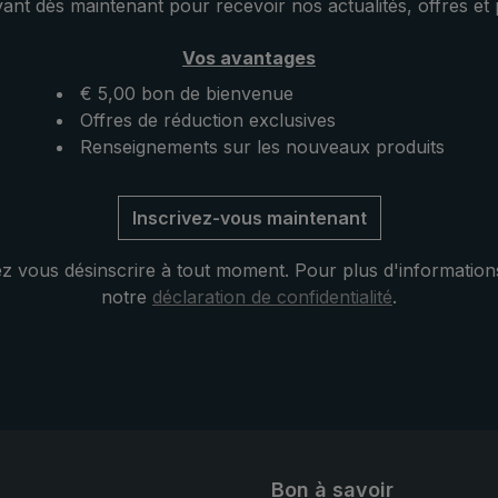
vant dès maintenant pour recevoir nos actualités, offres et
t prêt à l'emploi
de nouveau en bonne positi
haine pluie. Ouvert, ce
parapluie automatique de p
Vos avantages
 poche ultraléger se
pratique répond aux plus h
 ailleurs par sa
attentes en matière de stabili
€ 5,00 bon de bienvenue
 taille pratique.
de fonctionnalité, même en 
Offres de réduction exclusives
conditions d'utilisation diffici
Renseignements sur les nouveaux produits
Inscrivez-vous maintenant
 vous désinscrire à tout moment. Pour plus d'information
notre
déclaration de confidentialité
.
Bon à savoir