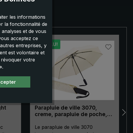
iter les informations
 la fonctionnalité de
s analyses et de vous
 vous acceptez ce
NOUVEAU!
autres entreprises, y
nt est volontaire et
u révoquer votre
».
ccepter
ght
Parapluie de ville 3070,
creme, parapluie de poche,
automatique, poignée de
ec
forme ergonomique
Le parapluie de ville 3070