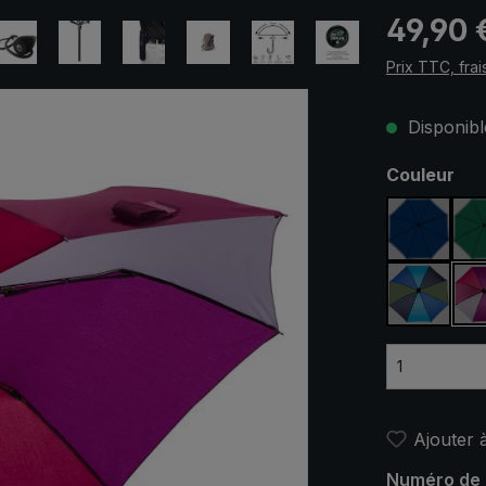
Prix régulier
49,90 
Prix TTC, frai
Disponible
Sélectionn
Couleur
bleu ma
bleu / v
Ajouter à
Numéro de 