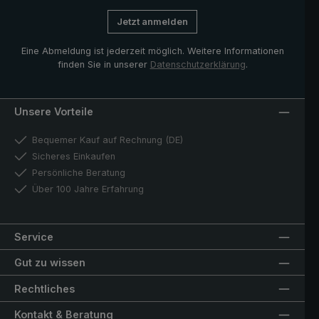
ist, dass der Trekking-Stockschirm auch als ganz
Jetzt anmelden
normaler Regenschirm in der City oder im Alltag
verwendet werden kann
Eine Abmeldung ist jederzeit möglich. Weitere Informationen
finden Sie in unserer
Datenschutzerklärung
.
Unsere Vorteile
Bequemer Kauf auf Rechnung (DE)
Sicheres Einkaufen
Persönliche Beratung
Über 100 Jahre Erfahrung
Service
Gut zu wissen
Rechtliches
Kontakt & Beratung