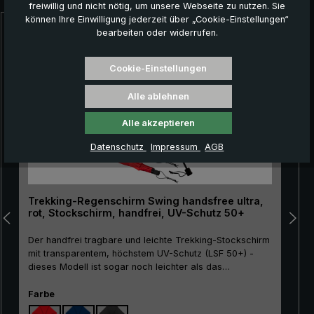
freiwillig und nicht nötig, um unsere Webseite zu nutzen. Sie
können Ihre Einwilligung jederzeit über „Cookie-Einstellungen“
bearbeiten oder widerrufen.
Produktgalerie überspringen
NEU!
Cookie-Einstellungen
Alle ablehnen
Alle akzeptieren
Datenschutz
Impressum
AGB
Trekking-Regenschirm Swing handsfree ultra,
rot, Stockschirm, handfrei, UV-Schutz 50+
Der handfrei tragbare und leichte Trekking-Stockschirm
mit transparentem, höchstem UV-Schutz (LSF 50+) -
dieses Modell ist sogar noch leichter als das
Basismodell Swing handsfree! Der Trekking-
Stockschirm "Swing handsfree ultra" ist eine innovative
auswählen
Farbe
Lösung für alle, die gerne in der Natur unterwegs sind,