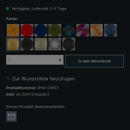
Verfügbar, Lieferzeit 3-5 Tage
auswählen
Farbe
orange
rot
marineblau
olivgrün
blau / grün
lila / rot / grau
orange / gelb
blau / grün
(Diese Option ist zurzeit nicht verfügba
gelb / orange kariert
schwarz
camouflage
silber, UV-Schutz 50+
schwarz, mit Reflektoren
In den Warenkorb
Zur Wunschliste hinzufügen
Produktnummer:
1H16-CWS3
EAN:
40 22973 00648 9
Dieses Produkt weiterempfehlen: