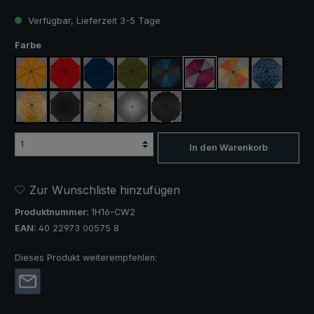
Verfügbar, Lieferzeit 3-5 Tage
auswählen
Farbe
orange
rot
marineblau
olivgrün
blau / grün
lila / rot / grau
orange / gelb
blau / grün
(Diese Option ist zurzeit nicht verfügba
gelb / orange kariert
schwarz
camouflage
silber, UV-Schutz 50+
schwarz, mit Reflektoren
In den Warenkorb
Zur Wunschliste hinzufügen
Produktnummer:
1H16-CW2
EAN:
40 22973 00575 8
Dieses Produkt weiterempfehlen: