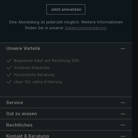
ist, dass der Trekking-Stockschirm auch als ganz
Jetzt anmelden
normaler Regenschirm in der City oder im Alltag
verwendet werden kann
Eine Abmeldung ist jederzeit möglich. Weitere Informationen
finden Sie in unserer
Datenschutzerklärung
.
Unsere Vorteile
Bequemer Kauf auf Rechnung (DE)
Sicheres Einkaufen
Persönliche Beratung
Über 100 Jahre Erfahrung
Service
Gut zu wissen
Rechtliches
Kontakt & Beratung