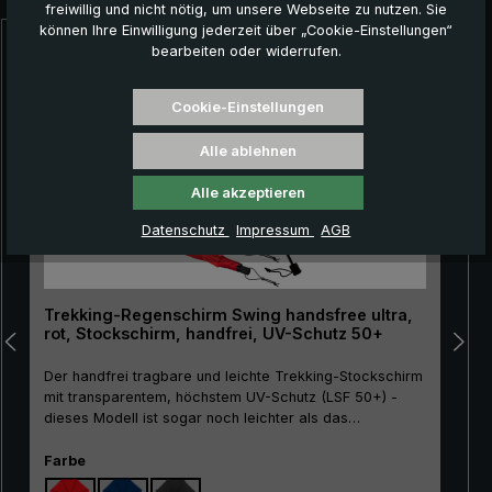
freiwillig und nicht nötig, um unsere Webseite zu nutzen. Sie
können Ihre Einwilligung jederzeit über „Cookie-Einstellungen“
bearbeiten oder widerrufen.
Produktgalerie überspringen
NEU!
Cookie-Einstellungen
Alle ablehnen
Alle akzeptieren
Datenschutz
Impressum
AGB
Trekking-Regenschirm Swing handsfree ultra,
rot, Stockschirm, handfrei, UV-Schutz 50+
Der handfrei tragbare und leichte Trekking-Stockschirm
mit transparentem, höchstem UV-Schutz (LSF 50+) -
dieses Modell ist sogar noch leichter als das
Basismodell Swing handsfree! Der Trekking-
Stockschirm "Swing handsfree ultra" ist eine innovative
auswählen
Farbe
Lösung für alle, die gerne in der Natur unterwegs sind,