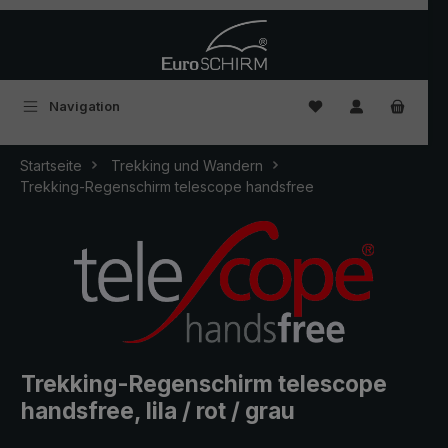
Zum Hauptinhalt springen
Du hast 0 Produkte
Navigation
Startseite
Trekking und Wandern
Trekking-Regenschirm telescope handsfree
Trekking-Regenschirm telescope
handsfree, lila / rot / grau