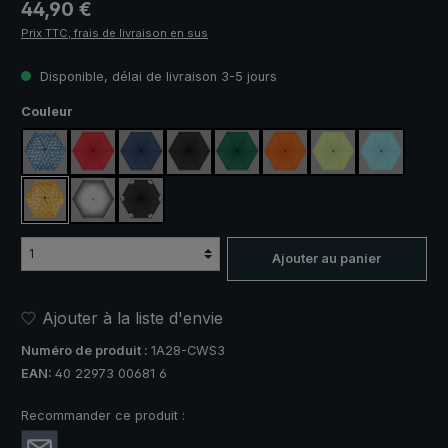
Prix régulier :
44,90 €
Prix TTC, frais de livraison en sus
Disponible, délai de livraison 3-5 jours
Sélectionnez
Couleur
bleu / vert à carreaux
rouge
bleu marine
noir
vert foncé
orange
vert clair
bleu clair
jaune / orange à carreaux
argent, protection UV 50+
noir, avec bandes réfléchissantes
Ajouter au panier
Ajouter à la liste d'envie
Numéro de produit :
1A28-CWS3
EAN:
40 22973 00681 6
Recommander ce produit :