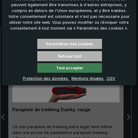
peuvent également être transmises à d'autres entreprises, y
compris en dehors de l'Union européenne, et y être traitées.
Autres produits que vous pourriez aimer :
Votre consentement est volontaire et n'est pas nécessaire pour
utiliser notre site web. Vous pouvez modifier ou révoquer votre
consentement à tout moment via « Paramètres des cookies ».
Ignorer la galerie de produits
Paramètres des cookies
Refuser tout
Tout accepter
Protection des données
Mentions légales
CGV
Parapluie de trekking Dainty, rouge
Ce mini parapluie de trekking extra léger tient même
dans une poche de pantalon!Le parapluie trekking