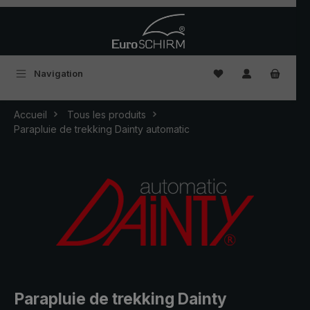
Passer au contenu principal
Vous avez 0 articles
Navigation
Accueil
Tous les produits
Parapluie de trekking Dainty automatic
Parapluie de trekking Dainty