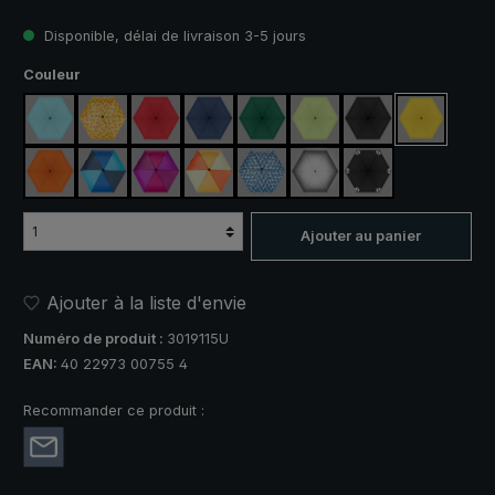
Disponible, délai de livraison 3-5 jours
Sélectionnez
Couleur
bleu clair
jaune / orange à carreaux
rouge
bleu marine
vert foncé
vert clair
noir
jaune
orange
bleu / vert
violet / rouge / gris
orange / jaune
bleu / vert à carreaux
argent, protection UV 50+
noir, avec bandes 
Ajouter au panier
Ajouter à la liste d'envie
Numéro de produit :
3019115U
EAN:
40 22973 00755 4
Recommander ce produit :