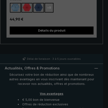
de verre rendent le « Dainty automatic » extrêmement
+
8
résistant. Grâce à son mécanisme
d'ouverture/fermeture automatique pratique, ce
parapluie de poche est de plus très facile à utiliser. Il
Prix régulier :
44,90 €
suffit d'appuyer sur un bouton pour ouvrir et refermer la
couverture du parapluie très rapidement en cas
Détails du produit
d'averse qui s'annonce.
trek 
Délai de livraison : 3 à 5 jours ouvrables
Actualités, Offres & Promotions
Sécurisez votre bon de réduction ainsi que de nombreux
autres avantages en vous inscrivant dès maintenant pour
recevoir nos actualités, offres et promotions.
Vos avantages
€ 5,00 bon de bienvenue
Offres de réduction exclusives